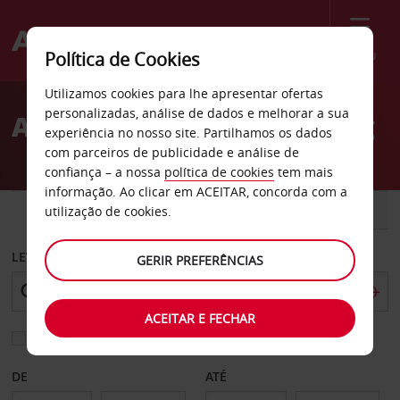
Menu
Política de Cookies
Welcome
Utilizamos cookies para lhe apresentar ofertas
to
personalizadas, análise de dados e melhorar a sua
Aluguer de carros Reading
Avis
experiência no nosso site. Partilhamos os dados
com parceiros de publicidade e análise de
confiança – a nossa
política de cookies
tem mais
informação. Ao clicar em ACEITAR, concorda com a
CARRO
COMERCIAIS
utilização de cookies.
LEVANTAR EM
GERIR PREFERÊNCIAS
ACEITAR E FECHAR
Escolher uma estação de devolução diferente
DE
ATÉ