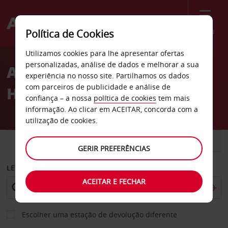
Menu
Política de Cookies
Welcome
Utilizamos cookies para lhe apresentar ofertas
to
personalizadas, análise de dados e melhorar a sua
Aluguer de carros North
Avis
experiência no nosso site. Partilhamos os dados
com parceiros de publicidade e análise de
Huntingdon
confiança – a nossa
política de cookies
tem mais
informação. Ao clicar em ACEITAR, concorda com a
utilização de cookies.
CARRO
COMERCIAIS
GERIR PREFERÊNCIAS
LEVANTAR EM
ACEITAR E FECHAR
Escolher uma estação de devolução diferente