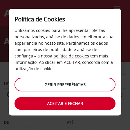
Menu
Política de Cookies
Welcome
Utilizamos cookies para lhe apresentar ofertas
to
personalizadas, análise de dados e melhorar a sua
Aluguer de carros Latrobe
Avis
experiência no nosso site. Partilhamos os dados
com parceiros de publicidade e análise de
confiança – a nossa
política de cookies
tem mais
informação. Ao clicar em ACEITAR, concorda com a
CARRO
COMERCIAIS
utilização de cookies.
LEVANTAR EM
GERIR PREFERÊNCIAS
ACEITAR E FECHAR
Escolher uma estação de devolução diferente
DE
ATÉ