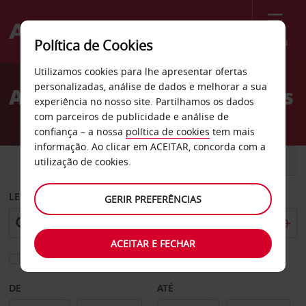
Menu
Política de Cookies
Welcome
Utilizamos cookies para lhe apresentar ofertas
to
personalizadas, análise de dados e melhorar a sua
Aluguer de carros Corvallis
Avis
experiência no nosso site. Partilhamos os dados
com parceiros de publicidade e análise de
confiança – a nossa
política de cookies
tem mais
informação. Ao clicar em ACEITAR, concorda com a
CARRO
COMERCIAIS
utilização de cookies.
LEVANTAR EM
GERIR PREFERÊNCIAS
ACEITAR E FECHAR
Escolher uma estação de devolução diferente
DE
ATÉ