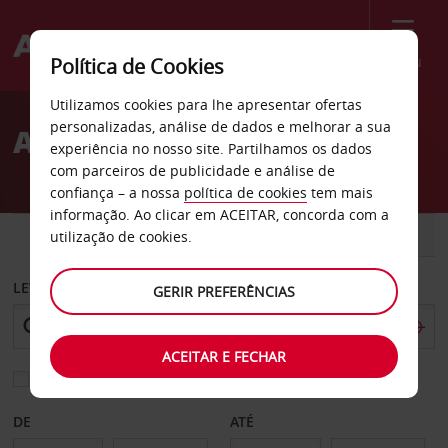
Menu
Política de Cookies
Welcome
Utilizamos cookies para lhe apresentar ofertas
to
personalizadas, análise de dados e melhorar a sua
Aluguer de carros Oregon
Avis
experiência no nosso site. Partilhamos os dados
com parceiros de publicidade e análise de
confiança – a nossa
política de cookies
tem mais
informação. Ao clicar em ACEITAR, concorda com a
CARRO
COMERCIAIS
utilização de cookies.
LEVANTAR EM
GERIR PREFERÊNCIAS
ACEITAR E FECHAR
Escolher uma estação de devolução diferente
DE
ATÉ