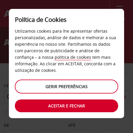
Menu
Política de Cookies
Welcome
Utilizamos cookies para lhe apresentar ofertas
to
personalizadas, análise de dados e melhorar a sua
Aluguer de carros Solon
Avis
experiência no nosso site. Partilhamos os dados
com parceiros de publicidade e análise de
confiança – a nossa
política de cookies
tem mais
informação. Ao clicar em ACEITAR, concorda com a
CARRO
COMERCIAIS
utilização de cookies.
LEVANTAR EM
GERIR PREFERÊNCIAS
ACEITAR E FECHAR
Escolher uma estação de devolução diferente
DE
ATÉ