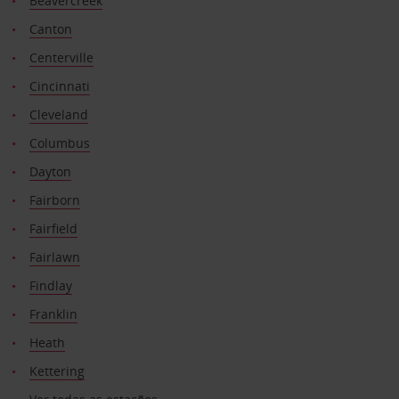
Beavercreek
Canton
Centerville
Cincinnati
Cleveland
Columbus
Dayton
Fairborn
Fairfield
Fairlawn
Findlay
Franklin
Heath
Kettering