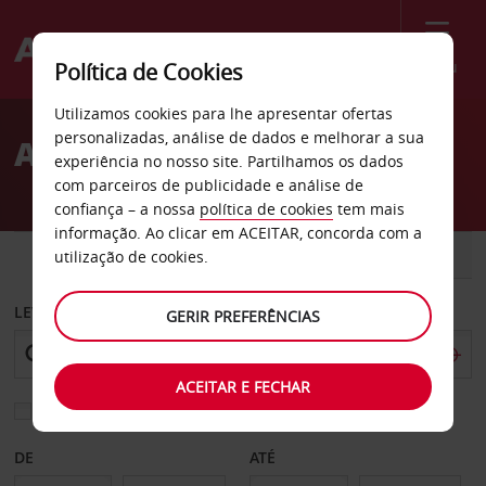
Menu
Política de Cookies
Welcome
Utilizamos cookies para lhe apresentar ofertas
to
personalizadas, análise de dados e melhorar a sua
Aluguer de carros Ohio
Avis
experiência no nosso site. Partilhamos os dados
com parceiros de publicidade e análise de
confiança – a nossa
política de cookies
tem mais
informação. Ao clicar em ACEITAR, concorda com a
CARRO
COMERCIAIS
utilização de cookies.
LEVANTAR EM
GERIR PREFERÊNCIAS
ACEITAR E FECHAR
Escolher uma estação de devolução diferente
DE
ATÉ