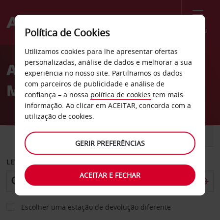
Menu
Política de Cookies
Welcome
Utilizamos cookies para lhe apresentar ofertas
to
personalizadas, análise de dados e melhorar a sua
Aluguer de carros West
Avis
experiência no nosso site. Partilhamos os dados
com parceiros de publicidade e análise de
Market Str. Fairlawn
confiança – a nossa
política de cookies
tem mais
informação. Ao clicar em ACEITAR, concorda com a
utilização de cookies.
CARRO
COMERCIAIS
GERIR PREFERÊNCIAS
LEVANTAR EM
ACEITAR E FECHAR
Escolher uma estação de devolução diferente