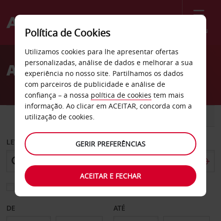
Menu
Política de Cookies
Welcome
Utilizamos cookies para lhe apresentar ofertas
to
personalizadas, análise de dados e melhorar a sua
Aluguer de carros Dayton
Avis
experiência no nosso site. Partilhamos os dados
com parceiros de publicidade e análise de
confiança – a nossa
política de cookies
tem mais
informação. Ao clicar em ACEITAR, concorda com a
CARRO
COMERCIAIS
utilização de cookies.
LEVANTAR EM
GERIR PREFERÊNCIAS
ACEITAR E FECHAR
Escolher uma estação de devolução diferente
DE
ATÉ