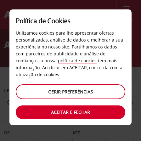
Menu
Política de Cookies
Welcome
Utilizamos cookies para lhe apresentar ofertas
to
personalizadas, análise de dados e melhorar a sua
Aluguer de carros Wayne
Avis
experiência no nosso site. Partilhamos os dados
com parceiros de publicidade e análise de
confiança – a nossa
política de cookies
tem mais
informação. Ao clicar em ACEITAR, concorda com a
CARRO
COMERCIAIS
utilização de cookies.
LEVANTAR EM
GERIR PREFERÊNCIAS
ACEITAR E FECHAR
Escolher uma estação de devolução diferente
DE
ATÉ