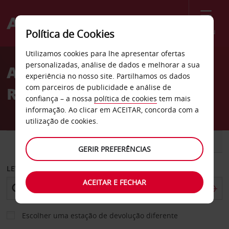
Menu
Política de Cookies
Welcome
Utilizamos cookies para lhe apresentar ofertas
to
personalizadas, análise de dados e melhorar a sua
Aluguer de carros Toms
Avis
experiência no nosso site. Partilhamos os dados
com parceiros de publicidade e análise de
River
confiança – a nossa
política de cookies
tem mais
informação. Ao clicar em ACEITAR, concorda com a
utilização de cookies.
CARRO
COMERCIAIS
GERIR PREFERÊNCIAS
LEVANTAR EM
ACEITAR E FECHAR
Escolher uma estação de devolução diferente