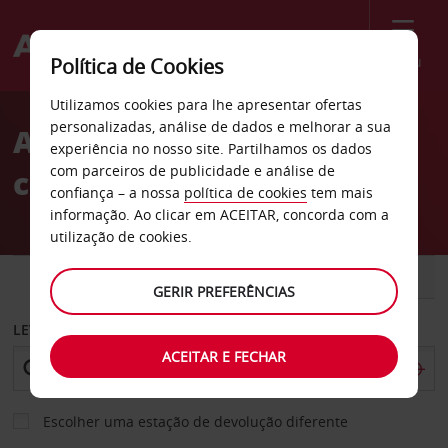
Menu
Política de Cookies
Welcome
Utilizamos cookies para lhe apresentar ofertas
to
personalizadas, análise de dados e melhorar a sua
Aluguer de
Avis
experiência no nosso site. Partilhamos os dados
com parceiros de publicidade e análise de
carros Rutherford
confiança – a nossa
política de cookies
tem mais
informação. Ao clicar em ACEITAR, concorda com a
utilização de cookies.
CARRO
COMERCIAIS
GERIR PREFERÊNCIAS
LEVANTAR EM
ACEITAR E FECHAR
Escolher uma estação de devolução diferente