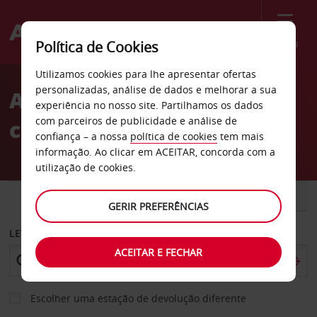
Menu
Política de Cookies
Welcome
Utilizamos cookies para lhe apresentar ofertas
to
personalizadas, análise de dados e melhorar a sua
Aluguer de
Avis
experiência no nosso site. Partilhamos os dados
com parceiros de publicidade e análise de
carros Ridgewood
confiança – a nossa
política de cookies
tem mais
informação. Ao clicar em ACEITAR, concorda com a
utilização de cookies.
CARRO
COMERCIAIS
GERIR PREFERÊNCIAS
LEVANTAR EM
ACEITAR E FECHAR
Escolher uma estação de devolução diferente