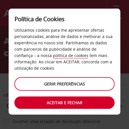
Menu
Política de Cookies
Welcome
Utilizamos cookies para lhe apresentar ofertas
to
personalizadas, análise de dados e melhorar a sua
Aluguer de
Avis
experiência no nosso site. Partilhamos os dados
com parceiros de publicidade e análise de
carros Piscataway
confiança – a nossa
política de cookies
tem mais
informação. Ao clicar em ACEITAR, concorda com a
utilização de cookies.
CARRO
COMERCIAIS
GERIR PREFERÊNCIAS
LEVANTAR EM
ACEITAR E FECHAR
Escolher uma estação de devolução diferente