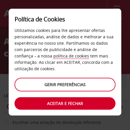
Menu
Política de Cookies
Welcome
Utilizamos cookies para lhe apresentar ofertas
to
personalizadas, análise de dados e melhorar a sua
Aluguer de
Avis
experiência no nosso site. Partilhamos os dados
com parceiros de publicidade e análise de
carros Morristown
confiança – a nossa
política de cookies
tem mais
informação. Ao clicar em ACEITAR, concorda com a
utilização de cookies.
CARRO
COMERCIAIS
GERIR PREFERÊNCIAS
LEVANTAR EM
ACEITAR E FECHAR
Escolher uma estação de devolução diferente