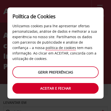
Menu
Política de Cookies
Welcome
Utilizamos cookies para lhe apresentar ofertas
to
personalizadas, análise de dados e melhorar a sua
Aluguer de
Avis
experiência no nosso site. Partilhamos os dados
com parceiros de publicidade e análise de
carros Aeroporto
confiança – a nossa
política de cookies
tem mais
Internacional de
informação. Ao clicar em ACEITAR, concorda com a
utilização de cookies.
Pleasantville
GERIR PREFERÊNCIAS
ACEITAR E FECHAR
CARRO
COMERCIAIS
LEVANTAR EM