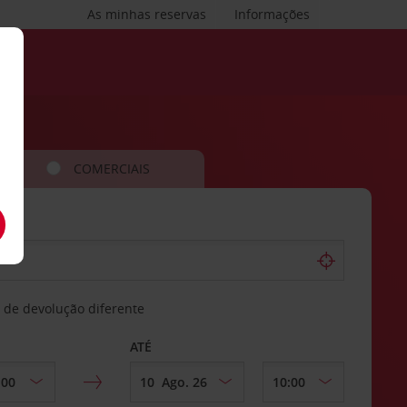
As minhas reservas
Informações
COMERCIAIS
 de devolução diferente
ATÉ