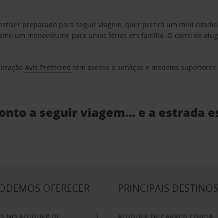
estiver preparado para seguir viagem, quer prefira um mini citad
o um monovolume para umas férias em família. O carro de aluguer
elização
Avis Preferred
têm acesso a serviços e modelos superiores e
ronto a seguir viagem… e a estrada e
PODEMOS OFERECER
PRINCIPAIS DESTINO
IS NO ALUGUER DE
ALUGUER DE CARROS LISBOA