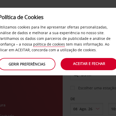
Política de Cookies
SERVIÇOS
EMPRESAS
SELF SERVICE
Utilizamos cookies para lhe apresentar ofertas personalizadas,
análise de dados e melhorar a sua experiência no nosso site.
Partilhamos os dados com parceiros de publicidade e análise de
os
confiança – a nossa
política de cookies
tem mais informação. Ao
CARRO
clicar em ACEITAR, concorda com a utilização de cookies.
St.
ACEITAR E FECHAR
GERIR PREFERÊNCIAS
LEVANTAR EM
Escolher uma estação
DE
ura
Fechado