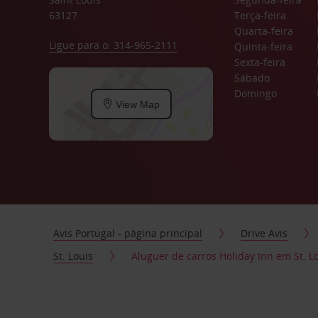
63127
Terça-feira
Quarta-feira
Ligue para o: 314-965-2111
Quinta-feira
Sexta-feira
Sábado
Domingo
View Map
Avis Portugal - página principal
Drive Avis
St. Louis
Aluguer de carros Holiday Inn em St. L