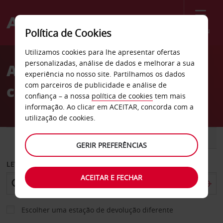
Menu
Política de Cookies
Welcome
Utilizamos cookies para lhe apresentar ofertas
to
personalizadas, análise de dados e melhorar a sua
Aluguer de
Avis
experiência no nosso site. Partilhamos os dados
com parceiros de publicidade e análise de
carros Westland
confiança – a nossa
política de cookies
tem mais
informação. Ao clicar em ACEITAR, concorda com a
utilização de cookies.
CARRO
COMERCIAIS
GERIR PREFERÊNCIAS
LEVANTAR EM
ACEITAR E FECHAR
Escolher uma estação de devolução diferente