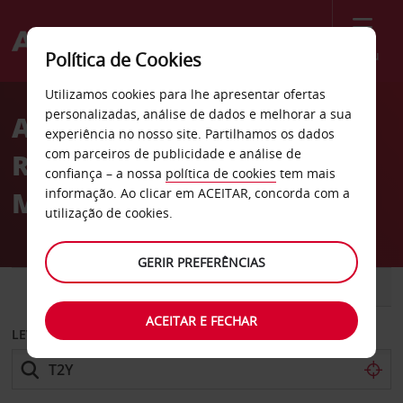
Menu
Política de Cookies
Welcome
Utilizamos cookies para lhe apresentar ofertas
to
personalizadas, análise de dados e melhorar a sua
Aluguer de carros
Avis
experiência no nosso site. Partilhamos os dados
com parceiros de publicidade e análise de
Rochester Road Troy no
confiança – a nossa
política de cookies
tem mais
Michigan
informação. Ao clicar em ACEITAR, concorda com a
utilização de cookies.
GERIR PREFERÊNCIAS
CARRO
COMERCIAIS
ACEITAR E FECHAR
LEVANTAR EM