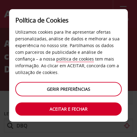
Menu
Política de Cookies
Welcome
Utilizamos cookies para lhe apresentar ofertas
to
personalizadas, análise de dados e melhorar a sua
Aluguer de
Avis
experiência no nosso site. Partilhamos os dados
com parceiros de publicidade e análise de
carros Aeroporto de
confiança – a nossa
política de cookies
tem mais
Dubuque
informação. Ao clicar em ACEITAR, concorda com a
utilização de cookies.
GERIR PREFERÊNCIAS
CARRO
COMERCIAIS
ACEITAR E FECHAR
LEVANTAR EM