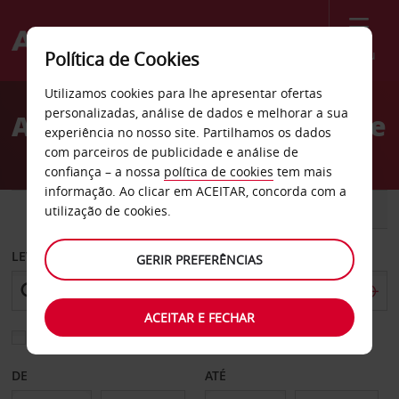
Menu
Política de Cookies
Welcome
Utilizamos cookies para lhe apresentar ofertas
to
personalizadas, análise de dados e melhorar a sua
Aluguer de carros Dubuque
Avis
experiência no nosso site. Partilhamos os dados
com parceiros de publicidade e análise de
confiança – a nossa
política de cookies
tem mais
informação. Ao clicar em ACEITAR, concorda com a
CARRO
COMERCIAIS
utilização de cookies.
LEVANTAR EM
GERIR PREFERÊNCIAS
ACEITAR E FECHAR
Escolher uma estação de devolução diferente
DE
ATÉ