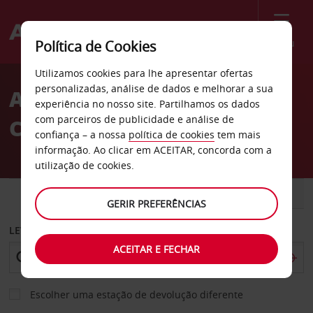
Menu
Política de Cookies
Welcome
Utilizamos cookies para lhe apresentar ofertas
to
personalizadas, análise de dados e melhorar a sua
Aluguer de carros St.
Avis
experiência no nosso site. Partilhamos os dados
com parceiros de publicidade e análise de
Charles
confiança – a nossa
política de cookies
tem mais
informação. Ao clicar em ACEITAR, concorda com a
utilização de cookies.
CARRO
COMERCIAIS
GERIR PREFERÊNCIAS
LEVANTAR EM
ACEITAR E FECHAR
Escolher uma estação de devolução diferente