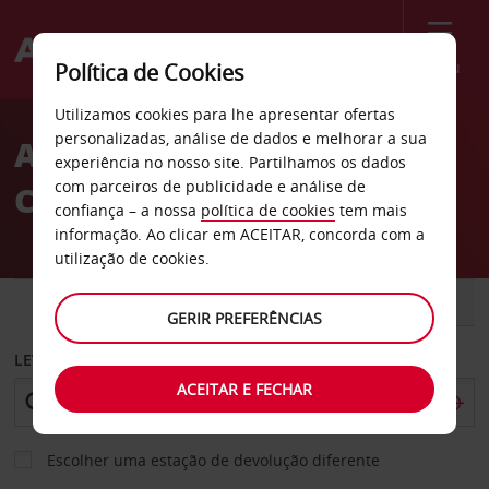
Menu
Política de Cookies
Welcome
Utilizamos cookies para lhe apresentar ofertas
to
personalizadas, análise de dados e melhorar a sua
Aluguer de carros St.
Avis
experiência no nosso site. Partilhamos os dados
com parceiros de publicidade e análise de
Charles
confiança – a nossa
política de cookies
tem mais
informação. Ao clicar em ACEITAR, concorda com a
utilização de cookies.
CARRO
COMERCIAIS
GERIR PREFERÊNCIAS
LEVANTAR EM
ACEITAR E FECHAR
Escolher uma estação de devolução diferente