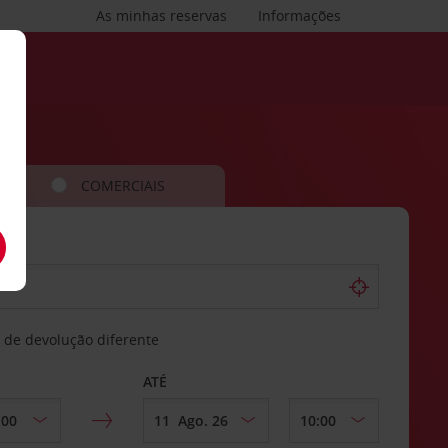
As minhas reservas
Informações
COMERCIAIS
 de devolução diferente
ATÉ