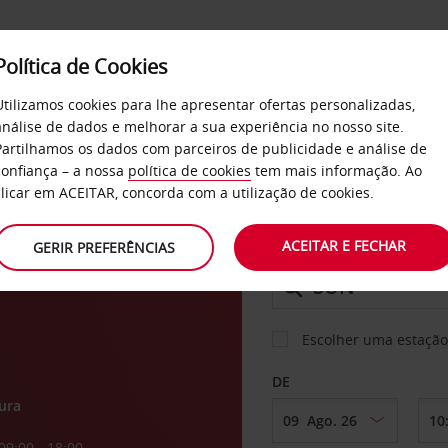
Política de Cookies
SERVIÇOS
EMPRESAS
SELF SERVICE
Utilizamos cookies para lhe apresentar ofertas personalizadas,
análise de dados e melhorar a sua experiência no nosso site.
Partilhamos os dados com parceiros de publicidade e análise de
confiança – a nossa
política de cookies
tem mais informação. Ao
CARRO
clicar em ACEITAR, concorda com a utilização de cookies.
o de
ACEITAR E FECHAR
GERIR PREFERÊNCIAS
LEVANTAR EM
Escolher uma estação
DE
ura
09:00 - 18:00