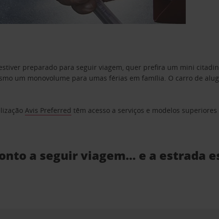
estiver preparado para seguir viagem, quer prefira um mini citad
o um monovolume para umas férias em família. O carro de aluguer
elização
Avis Preferred
têm acesso a serviços e modelos superiores e
ronto a seguir viagem… e a estrada e