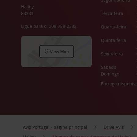
Hailey
83333
Terça-feira
Ligue para o: 208-788-2382
Quarta-feira
Quinta-feira
View Map
Sexta-feira
Sábado
Domingo
Entrega disponíve
Avis Portugal - página principal
Drive Avis
Hailey
Aluguer de carros Aeroporto de Hailey