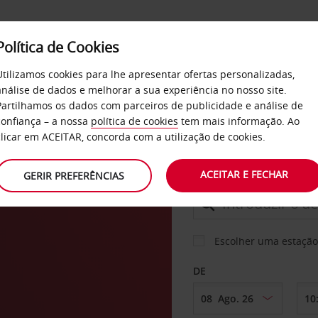
Política de Cookies
SERVIÇOS
EMPRESAS
SELF SERVICE
Utilizamos cookies para lhe apresentar ofertas personalizadas,
análise de dados e melhorar a sua experiência no nosso site.
Partilhamos os dados com parceiros de publicidade e análise de
confiança – a nossa
política de cookies
tem mais informação. Ao
CARRO
clicar em ACEITAR, concorda com a utilização de cookies.
ACEITAR E FECHAR
GERIR PREFERÊNCIAS
LEVANTAR EM
Escolher uma estação
DE