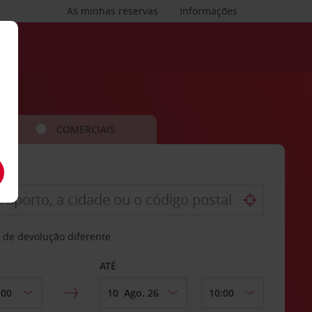
As minhas reservas
Informações
COMERCIAIS
 de devolução diferente
ATÉ