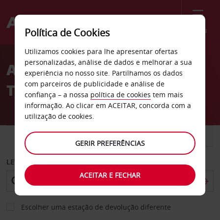
Menu
Política de Cookies
Welcome
Utilizamos cookies para lhe apresentar ofertas
to
personalizadas, análise de dados e melhorar a sua
Aluguer de carros Jupiter-
Avis
experiência no nosso site. Partilhamos os dados
com parceiros de publicidade e análise de
Tequesta
confiança – a nossa
política de cookies
tem mais
informação. Ao clicar em ACEITAR, concorda com a
utilização de cookies.
CARRO
COMERCIAIS
GERIR PREFERÊNCIAS
LEVANTAR EM
ACEITAR E FECHAR
Escolher uma estação de devolução diferente