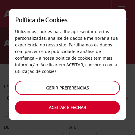
Menu
Política de Cookies
Welcome
Utilizamos cookies para lhe apresentar ofertas
to
personalizadas, análise de dados e melhorar a sua
Aluguer de carros Orlando
Avis
experiência no nosso site. Partilhamos os dados
com parceiros de publicidade e análise de
confiança – a nossa
política de cookies
tem mais
informação. Ao clicar em ACEITAR, concorda com a
CARRO
COMERCIAIS
utilização de cookies.
LEVANTAR EM
GERIR PREFERÊNCIAS
ACEITAR E FECHAR
Escolher uma estação de devolução diferente
DE
ATÉ