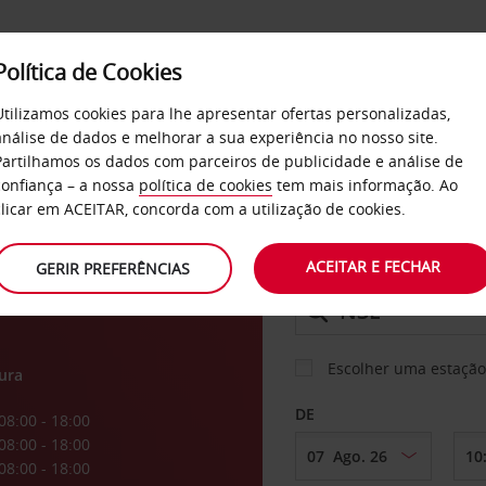
Política de Cookies
SERVIÇOS
EMPRESAS
SELF SERVICE
Utilizamos cookies para lhe apresentar ofertas personalizadas,
análise de dados e melhorar a sua experiência no nosso site.
Partilhamos os dados com parceiros de publicidade e análise de
os
confiança – a nossa
política de cookies
tem mais informação. Ao
CARRO
clicar em ACEITAR, concorda com a utilização de cookies.
ACEITAR E FECHAR
GERIR PREFERÊNCIAS
LEVANTAR EM
Escolher uma estação
ura
DE
08:00 - 18:00
08:00 - 18:00
08:00 - 18:00