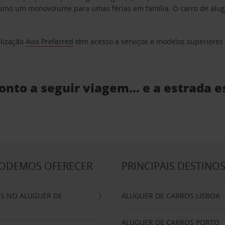
o um monovolume para umas férias em família. O carro de aluguer
elização
Avis Preferred
têm acesso a serviços e modelos superiores e
ronto a seguir viagem… e a estrada e
PODEMOS OFERECER
PRINCIPAIS DESTINO
IS NO ALUGUER DE
ALUGUER DE CARROS LISBOA
ALUGUER DE CARROS PORTO