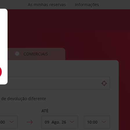
As minhas reservas
Informações
COMERCIAIS
 de devolução diferente
ATÉ