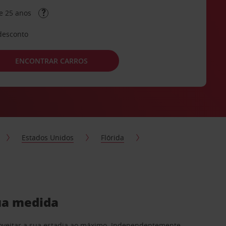
e 25 anos
desconto
ENCONTRAR CARROS
Estados Unidos
Flórida
ua medida
proveitar a sua estadia ao máximo. Independentemente