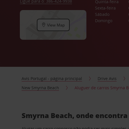
Ligue para o: 386-424-9938
Quinta-feira
Sexta-feira
Sábado
Domingo
View Map
Avis Portugal - página principal
Drive Avis
New Smyrna Beach
Aluguer de carros Smyrna 
Smyrna Beach, onde encontra 
Alugar um carro connosco não podia ser mais simples, 