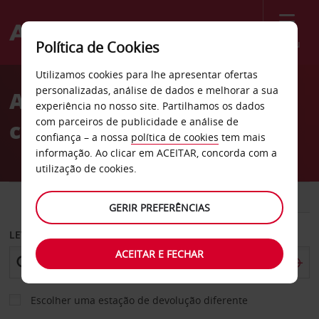
Menu
Política de Cookies
Welcome
Utilizamos cookies para lhe apresentar ofertas
to
personalizadas, análise de dados e melhorar a sua
Aluguer de
Avis
experiência no nosso site. Partilhamos os dados
com parceiros de publicidade e análise de
carros Aventura
confiança – a nossa
política de cookies
tem mais
informação. Ao clicar em ACEITAR, concorda com a
utilização de cookies.
CARRO
COMERCIAIS
GERIR PREFERÊNCIAS
LEVANTAR EM
ACEITAR E FECHAR
Escolher uma estação de devolução diferente