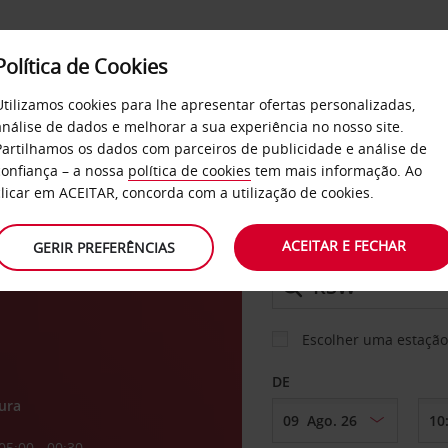
Política de Cookies
SERVIÇOS
EMPRESAS
SELF SERVICE
Utilizamos cookies para lhe apresentar ofertas personalizadas,
análise de dados e melhorar a sua experiência no nosso site.
Partilhamos os dados com parceiros de publicidade e análise de
confiança – a nossa
política de cookies
tem mais informação. Ao
CARRO
clicar em ACEITAR, concorda com a utilização de cookies.
o de
ACEITAR E FECHAR
GERIR PREFERÊNCIAS
LEVANTAR EM
Escolher uma estação
DE
ura
05:00 - 00:30