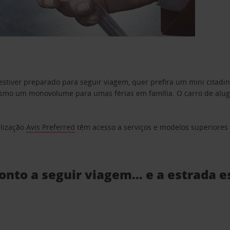
estiver preparado para seguir viagem, quer prefira um mini citad
o um monovolume para umas férias em família. O carro de aluguer
elização
Avis Preferred
têm acesso a serviços e modelos superiores e
ronto a seguir viagem… e a estrada e