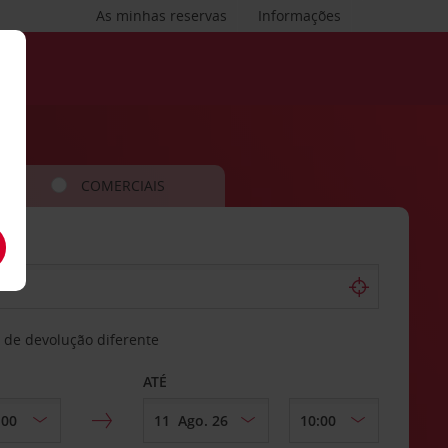
As minhas reservas
Informações
COMERCIAIS
 de devolução diferente
ATÉ