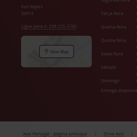
Fort Myers
33913
Terça-feira
Ligue para o: 239-225-2700
Quarta-feira
Quinta-feira
View Map
Sexta-feira
Sábado
Domingo
Entrega disponíve
Avis Portugal - página principal
Drive Avis