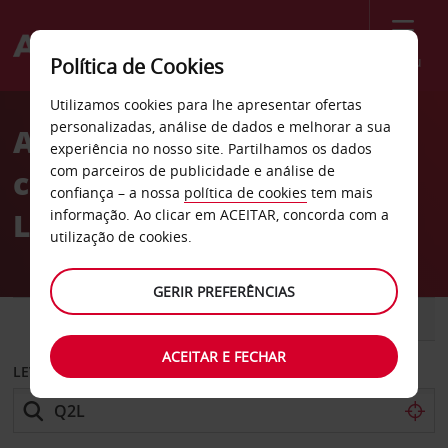
Menu
Política de Cookies
Welcome
Utilizamos cookies para lhe apresentar ofertas
to
personalizadas, análise de dados e melhorar a sua
Aluguer de
Avis
experiência no nosso site. Partilhamos os dados
com parceiros de publicidade e análise de
carros Powerline em Fort
confiança – a nossa
política de cookies
tem mais
Lauderdale
informação. Ao clicar em ACEITAR, concorda com a
utilização de cookies.
GERIR PREFERÊNCIAS
CARRO
COMERCIAIS
ACEITAR E FECHAR
LEVANTAR EM