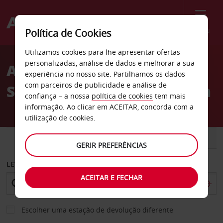
Menu
Política de Cookies
Welcome
Utilizamos cookies para lhe apresentar ofertas
to
personalizadas, análise de dados e melhorar a sua
Aluguer de carros 1722 M
Avis
experiência no nosso site. Partilhamos os dados
com parceiros de publicidade e análise de
Street NW em Washington
confiança – a nossa
política de cookies
tem mais
informação. Ao clicar em ACEITAR, concorda com a
utilização de cookies.
CARRO
COMERCIAIS
GERIR PREFERÊNCIAS
LEVANTAR EM
ACEITAR E FECHAR
Escolher uma estação de devolução diferente