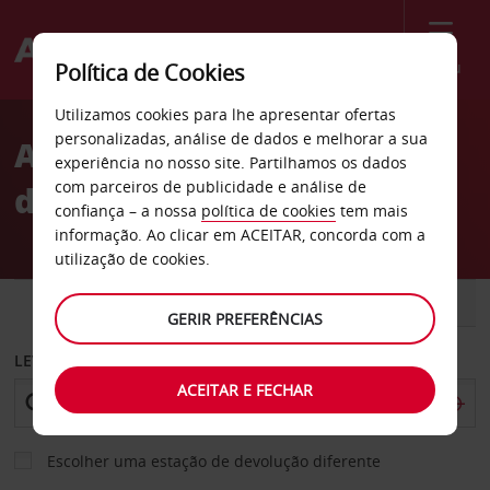
Menu
Política de Cookies
Welcome
Utilizamos cookies para lhe apresentar ofertas
to
personalizadas, análise de dados e melhorar a sua
Aluguer de carros Distrito
Avis
experiência no nosso site. Partilhamos os dados
com parceiros de publicidade e análise de
de Columbia
confiança – a nossa
política de cookies
tem mais
informação. Ao clicar em ACEITAR, concorda com a
utilização de cookies.
CARRO
COMERCIAIS
GERIR PREFERÊNCIAS
LEVANTAR EM
ACEITAR E FECHAR
Escolher uma estação de devolução diferente