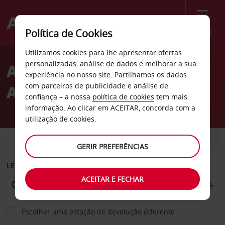
Menu
Política de Cookies
Welcome
Utilizamos cookies para lhe apresentar ofertas
to
personalizadas, análise de dados e melhorar a sua
Aluguer de carros
Avis
experiência no nosso site. Partilhamos os dados
com parceiros de publicidade e análise de
Aeroporto de Santa Ana
confiança – a nossa
política de cookies
tem mais
informação. Ao clicar em ACEITAR, concorda com a
utilização de cookies.
CARRO
COMERCIAIS
GERIR PREFERÊNCIAS
LEVANTAR EM
ACEITAR E FECHAR
Escolher uma estação de devolução diferente