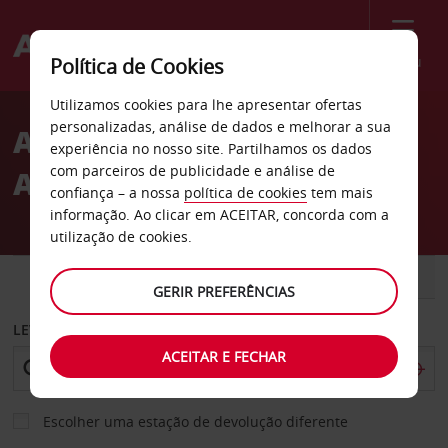
Menu
Política de Cookies
Welcome
Utilizamos cookies para lhe apresentar ofertas
to
personalizadas, análise de dados e melhorar a sua
Aluguer de carros Santa
Avis
experiência no nosso site. Partilhamos os dados
com parceiros de publicidade e análise de
Ana
confiança – a nossa
política de cookies
tem mais
informação. Ao clicar em ACEITAR, concorda com a
utilização de cookies.
CARRO
COMERCIAIS
GERIR PREFERÊNCIAS
LEVANTAR EM
ACEITAR E FECHAR
Escolher uma estação de devolução diferente