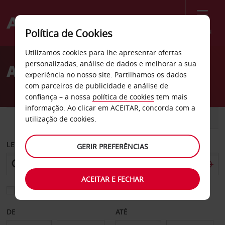
Menu
Política de Cookies
Welcome
Utilizamos cookies para lhe apresentar ofertas
to
personalizadas, análise de dados e melhorar a sua
Aluguer de carros Arcádia
Avis
experiência no nosso site. Partilhamos os dados
com parceiros de publicidade e análise de
confiança – a nossa
política de cookies
tem mais
informação. Ao clicar em ACEITAR, concorda com a
CARRO
COMERCIAIS
utilização de cookies.
LEVANTAR EM
GERIR PREFERÊNCIAS
ACEITAR E FECHAR
Escolher uma estação de devolução diferente
DE
ATÉ