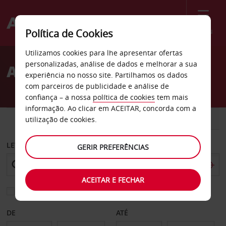
Menu
Política de Cookies
Welcome
Utilizamos cookies para lhe apresentar ofertas
to
personalizadas, análise de dados e melhorar a sua
Aluguer de carros Arcádia
Avis
experiência no nosso site. Partilhamos os dados
com parceiros de publicidade e análise de
confiança – a nossa
política de cookies
tem mais
informação. Ao clicar em ACEITAR, concorda com a
CARRO
COMERCIAIS
utilização de cookies.
LEVANTAR EM
GERIR PREFERÊNCIAS
ACEITAR E FECHAR
Escolher uma estação de devolução diferente
DE
ATÉ