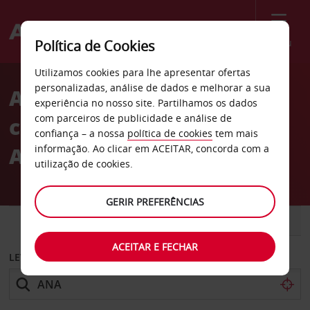
Menu
Política de Cookies
Welcome
Utilizamos cookies para lhe apresentar ofertas
to
personalizadas, análise de dados e melhorar a sua
Aluguer de
Avis
experiência no nosso site. Partilhamos os dados
com parceiros de publicidade e análise de
carros Disneylândia em
confiança – a nossa
política de cookies
tem mais
Anaheim
informação. Ao clicar em ACEITAR, concorda com a
utilização de cookies.
GERIR PREFERÊNCIAS
CARRO
COMERCIAIS
ACEITAR E FECHAR
LEVANTAR EM