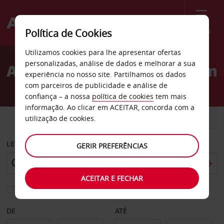
Menu
Política de Cookies
Welcome
Utilizamos cookies para lhe apresentar ofertas
to
personalizadas, análise de dados e melhorar a sua
Aluguer de carros Anaheim
Avis
experiência no nosso site. Partilhamos os dados
com parceiros de publicidade e análise de
confiança – a nossa
política de cookies
tem mais
informação. Ao clicar em ACEITAR, concorda com a
CARRO
COMERCIAIS
utilização de cookies.
LEVANTAR EM
GERIR PREFERÊNCIAS
ACEITAR E FECHAR
Escolher uma estação de devolução diferente
DE
ATÉ