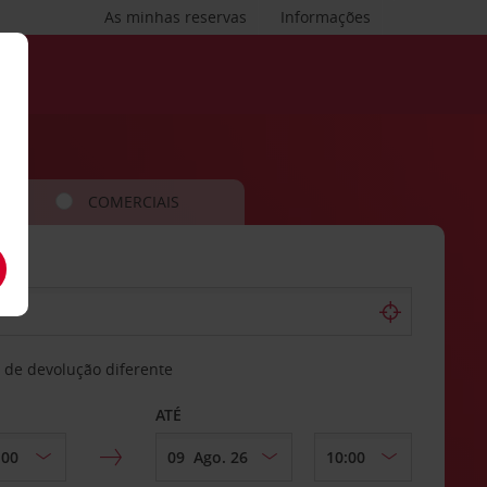
As minhas reservas
Informações
COMERCIAIS
 de devolução diferente
ATÉ