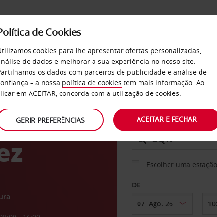
Política de Cookies
SERVIÇOS
EMPRESAS
SELF SERVICE
Utilizamos cookies para lhe apresentar ofertas personalizadas,
análise de dados e melhorar a sua experiência no nosso site.
Partilhamos os dados com parceiros de publicidade e análise de
confiança – a nossa
política de cookies
tem mais informação. Ao
CARRO
clicar em ACEITAR, concorda com a utilização de cookies.
to
ACEITAR E FECHAR
GERIR PREFERÊNCIAS
LEVANTAR EM
ez
Escolher uma estação
DE
ura
08:00 - 16:00