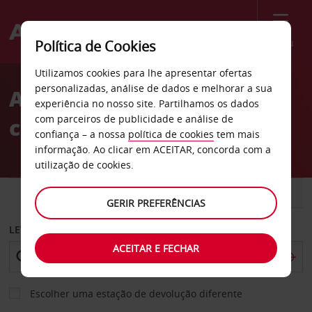
Menu
Política de Cookies
Welcome
Utilizamos cookies para lhe apresentar ofertas
to
personalizadas, análise de dados e melhorar a sua
Aluguer de
Avis
experiência no nosso site. Partilhamos os dados
com parceiros de publicidade e análise de
carros Aguadilla
confiança – a nossa
política de cookies
tem mais
informação. Ao clicar em ACEITAR, concorda com a
utilização de cookies.
CARRO
COMERCIAIS
GERIR PREFERÊNCIAS
LEVANTAR EM
ACEITAR E FECHAR
Escolher uma estação de devolução diferente