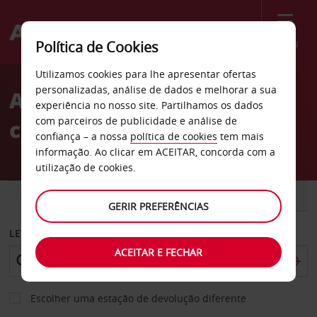
Menu
Política de Cookies
Welcome
Utilizamos cookies para lhe apresentar ofertas
to
personalizadas, análise de dados e melhorar a sua
Aluguer de
Avis
experiência no nosso site. Partilhamos os dados
com parceiros de publicidade e análise de
carros Palmerston North
confiança – a nossa
política de cookies
tem mais
informação. Ao clicar em ACEITAR, concorda com a
utilização de cookies.
CARRO
COMERCIAIS
GERIR PREFERÊNCIAS
LEVANTAR EM
ACEITAR E FECHAR
Escolher uma estação de devolução diferente