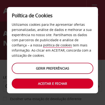
Menu
Política de Cookies
Welcome
Utilizamos cookies para lhe apresentar ofertas
to
personalizadas, análise de dados e melhorar a sua
Aluguer de carros Ilha do
Avis
experiência no nosso site. Partilhamos os dados
com parceiros de publicidade e análise de
Norte
confiança – a nossa
política de cookies
tem mais
informação. Ao clicar em ACEITAR, concorda com a
utilização de cookies.
CARRO
COMERCIAIS
GERIR PREFERÊNCIAS
LEVANTAR EM
ACEITAR E FECHAR
Escolher uma estação de devolução diferente