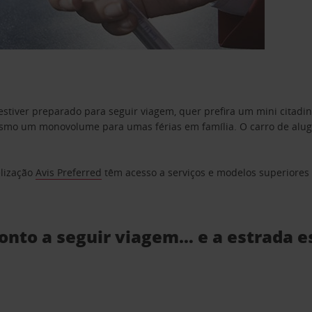
estiver preparado para seguir viagem, quer prefira um mini citad
o um monovolume para umas férias em família. O carro de aluguer
elização
Avis Preferred
têm acesso a serviços e modelos superiores e
ronto a seguir viagem… e a estrada e