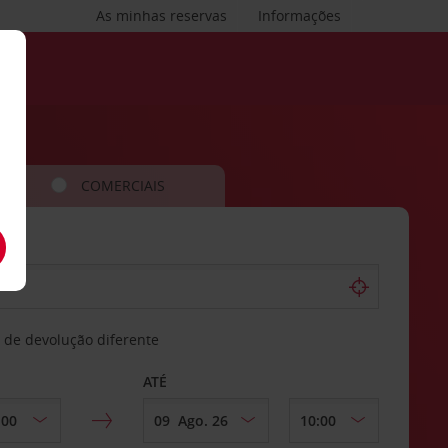
As minhas reservas
Informações
COMERCIAIS
 de devolução diferente
ATÉ