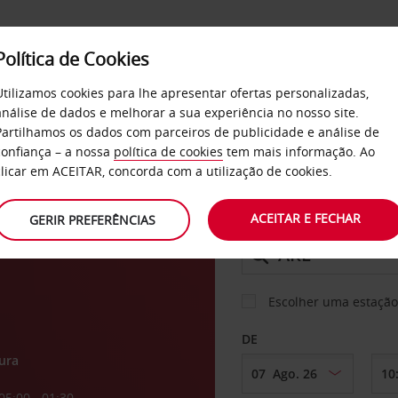
Política de Cookies
SERVIÇOS
EMPRESAS
SELF SERVICE
Utilizamos cookies para lhe apresentar ofertas personalizadas,
análise de dados e melhorar a sua experiência no nosso site.
Partilhamos os dados com parceiros de publicidade e análise de
confiança – a nossa
política de cookies
tem mais informação. Ao
CARRO
clicar em ACEITAR, concorda com a utilização de cookies.
o de
ACEITAR E FECHAR
GERIR PREFERÊNCIAS
LEVANTAR EM
Escolher uma estação
DE
ura
05:00 - 01:30