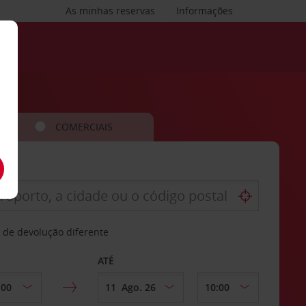
As minhas reservas
Informações
COMERCIAIS
 de devolução diferente
ATÉ