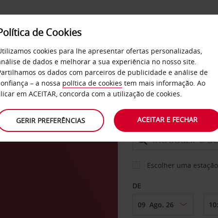
Política de Cookies
SERVIÇOS
EMPRESAS
SELF SERVICE
Utilizamos cookies para lhe apresentar ofertas personalizadas,
análise de dados e melhorar a sua experiência no nosso site.
Partilhamos os dados com parceiros de publicidade e análise de
confiança – a nossa
política de cookies
tem mais informação. Ao
CARRO
clicar em ACEITAR, concorda com a utilização de cookies.
ACEITAR E FECHAR
GERIR PREFERÊNCIAS
LEVANTAR EM
Escolher uma estação
DE