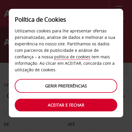
Menu
Política de Cookies
Welcome
Utilizamos cookies para lhe apresentar ofertas
to
personalizadas, análise de dados e melhorar a sua
Aluguer de carros Victoria
Avis
experiência no nosso site. Partilhamos os dados
com parceiros de publicidade e análise de
confiança – a nossa
política de cookies
tem mais
informação. Ao clicar em ACEITAR, concorda com a
CARRO
COMERCIAIS
utilização de cookies.
LEVANTAR EM
GERIR PREFERÊNCIAS
ACEITAR E FECHAR
Escolher uma estação de devolução diferente
DE
ATÉ