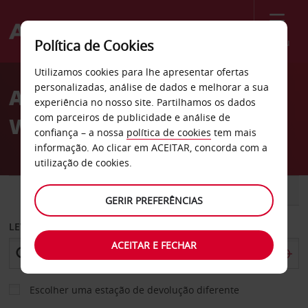
Menu
Política de Cookies
Welcome
Utilizamos cookies para lhe apresentar ofertas
to
personalizadas, análise de dados e melhorar a sua
Aluguer de carros
Avis
experiência no nosso site. Partilhamos os dados
com parceiros de publicidade e análise de
Warragul
confiança – a nossa
política de cookies
tem mais
informação. Ao clicar em ACEITAR, concorda com a
utilização de cookies.
CARRO
COMERCIAIS
GERIR PREFERÊNCIAS
LEVANTAR EM
ACEITAR E FECHAR
Escolher uma estação de devolução diferente