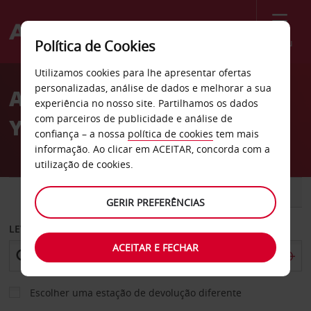
Menu
Política de Cookies
Welcome
Utilizamos cookies para lhe apresentar ofertas
to
personalizadas, análise de dados e melhorar a sua
Aluguer de carros South
Avis
experiência no nosso site. Partilhamos os dados
com parceiros de publicidade e análise de
Yarra
confiança – a nossa
política de cookies
tem mais
informação. Ao clicar em ACEITAR, concorda com a
utilização de cookies.
CARRO
COMERCIAIS
GERIR PREFERÊNCIAS
LEVANTAR EM
ACEITAR E FECHAR
Escolher uma estação de devolução diferente