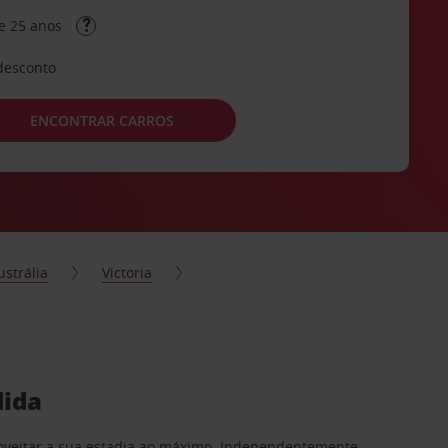
e 25 anos
desconto
ENCONTRAR CARROS
ustrália
Victoria
dida
proveitar a sua estadia ao máximo. Independentemente