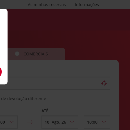
As minhas reservas
Informações
COMERCIAIS
 de devolução diferente
ATÉ