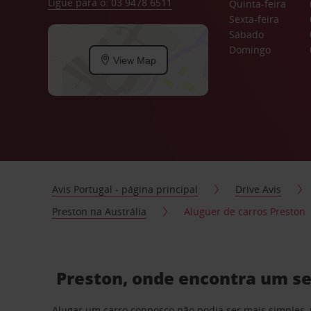
Ligue para o: 03 9478 6511
Quinta-feira
Sexta-feira
Sábado
Domingo
View Map
Avis Portugal - página principal
Drive Avis
Preston na Austrália
Aluguer de carros Preston
Preston, onde encontra um se
Alugar um carro connosco não podia ser mais simples, 