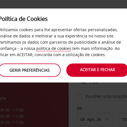
Política de Cookies
SERVIÇOS
EMPRESAS
SELF SERVICE
Utilizamos cookies para lhe apresentar ofertas personalizadas,
análise de dados e melhorar a sua experiência no nosso site.
Partilhamos os dados com parceiros de publicidade e análise de
confiança – a nossa
política de cookies
tem mais informação. Ao
CARRO
clicar em ACEITAR, concorda com a utilização de cookies.
ACEITAR E FECHAR
GERIR PREFERÊNCIAS
LEVANTAR EM
Escolher uma estação
ura
DE
08:00 - 17:00
08:00 - 17:00
08:00 - 17:00