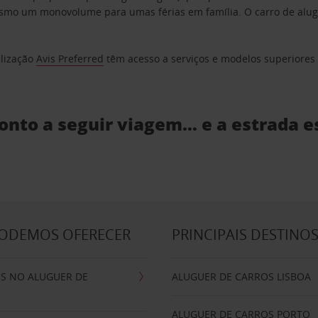
o um monovolume para umas férias em família. O carro de aluguer
elização
Avis Preferred
têm acesso a serviços e modelos superiores e
ronto a seguir viagem… e a estrada e
PODEMOS OFERECER
PRINCIPAIS DESTINO
IS NO ALUGUER DE
ALUGUER DE CARROS LISBOA
ALUGUER DE CARROS PORTO