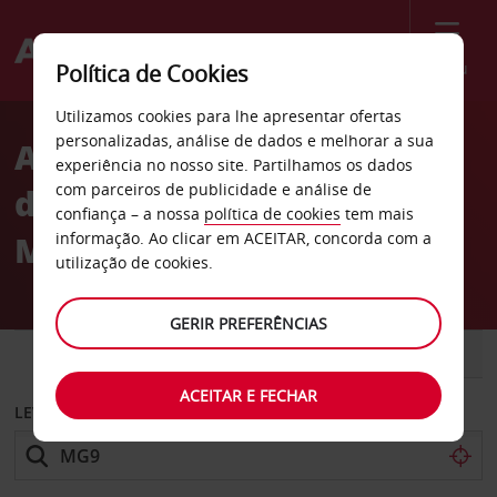
Menu
Política de Cookies
Welcome
Utilizamos cookies para lhe apresentar ofertas
to
personalizadas, análise de dados e melhorar a sua
Aluguer de carros Estação
Avis
experiência no nosso site. Partilhamos os dados
com parceiros de publicidade e análise de
do centro da cidade de
confiança – a nossa
política de cookies
tem mais
Mornington
informação. Ao clicar em ACEITAR, concorda com a
utilização de cookies.
GERIR PREFERÊNCIAS
CARRO
COMERCIAIS
ACEITAR E FECHAR
LEVANTAR EM